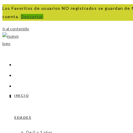
Los Favoritos de usuarios NO registrados se guardan de 
cuenta.
Descartar
Ir al contenido
INICIO
EDADES
De 0 a 3 años