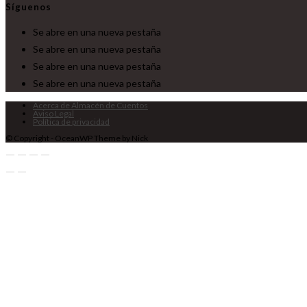
Síguenos
Se abre en una nueva pestaña
Se abre en una nueva pestaña
Se abre en una nueva pestaña
Se abre en una nueva pestaña
Acerca de Almacén de Cuentos
Aviso Legal
Política de privacidad
© Copyright - OceanWP Theme by Nick