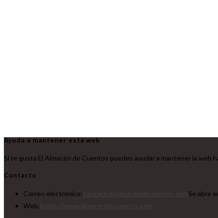
Ayuda a mantener esta web
Si te gusta El Almacén de Cuentos puedes ayudar a mantener la web ha
Contacto
Correo electrónico:
contacto@almacendecuentos.com
Se abre e
Web:
https://www.almacendecuentos.com