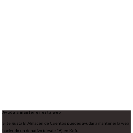
Ayuda a mantener esta web
Si te gusta El Almacén de Cuentos puedes ayudar a mantener la web
haciendo un donativo (desde 1€) en Kofi.