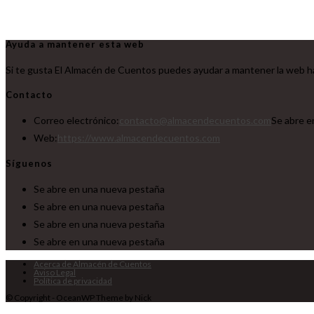
Ayuda a mantener esta web
Si te gusta El Almacén de Cuentos puedes ayudar a mantener la web ha
Contacto
Correo electrónico:
contacto@almacendecuentos.com
Se abre e
Web:
https://www.almacendecuentos.com
Síguenos
Se abre en una nueva pestaña
Se abre en una nueva pestaña
Se abre en una nueva pestaña
Se abre en una nueva pestaña
Acerca de Almacén de Cuentos
Aviso Legal
Política de privacidad
© Copyright - OceanWP Theme by Nick