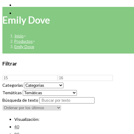
Emily Dove
Inicio
>
Productos
>
Emily Dove
Filtrar
Categorías
Temáticas
Búsqueda de texto
Visualización:
40