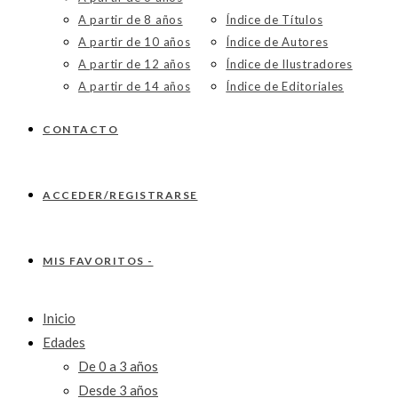
A partir de 8 años
Índice de Títulos
A partir de 10 años
Índice de Autores
A partir de 12 años
Índice de Ilustradores
A partir de 14 años
Índice de Editoriales
CONTACTO
ACCEDER/REGISTRARSE
MIS FAVORITOS -
Inicio
Edades
De 0 a 3 años
Desde 3 años