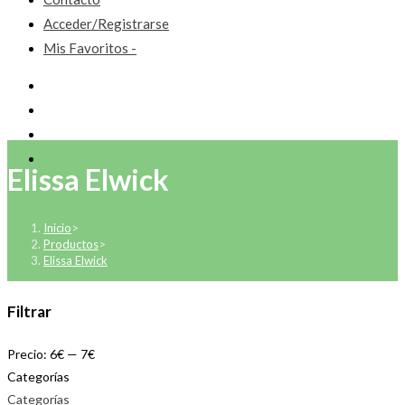
Acceder/Registrarse
Mis Favoritos -
Elissa Elwick
Inicio
>
Productos
>
Elissa Elwick
Filtrar
Precio:
6€
—
7€
Categorías
Categorías