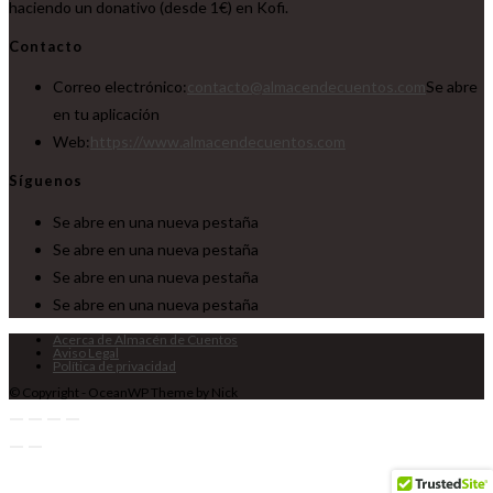
haciendo un donativo (desde 1€) en Kofi.
Contacto
Correo electrónico:
contacto@almacendecuentos.com
Se abre
en tu aplicación
Web:
https://www.almacendecuentos.com
Síguenos
Se abre en una nueva pestaña
Se abre en una nueva pestaña
Se abre en una nueva pestaña
Se abre en una nueva pestaña
Acerca de Almacén de Cuentos
Aviso Legal
Política de privacidad
© Copyright - OceanWP Theme by Nick