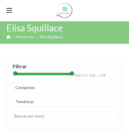
Elisa Squillace
>
Productos
>
Elisa Squillace
Filtrar
PRECIO:
13€
—
15€
Categorías
Temáticas