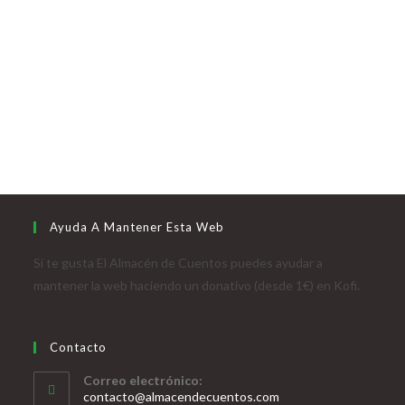
Ayuda A Mantener Esta Web
Si te gusta El Almacén de Cuentos puedes ayudar a
mantener la web haciendo un donativo (desde 1€) en Kofi.
Contacto
Correo electrónico:
contacto@almacendecuentos.com