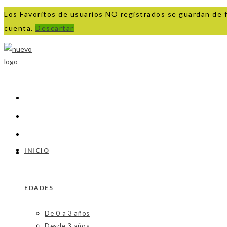
Los Favoritos de usuarios NO registrados se guardan de 
cuenta.
Descartar
Ir
al
contenido
INICIO
EDADES
De 0 a 3 años
Desde 3 años