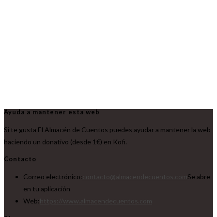
Ayuda a mantener esta web
Si te gusta El Almacén de Cuentos puedes ayudar a mantener la web
haciendo un donativo (desde 1€) en Kofi.
Contacto
Correo electrónico:
contacto@almacendecuentos.com
Se abre
en tu aplicación
Web:
https://www.almacendecuentos.com