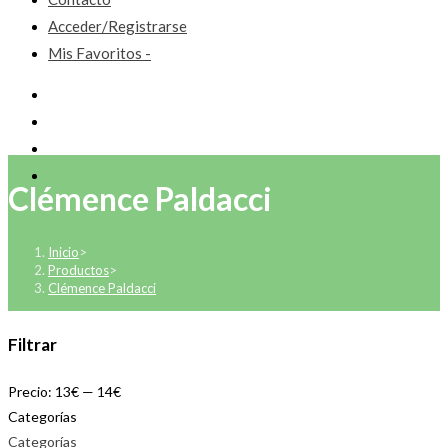
Acceder/Registrarse
Mis Favoritos -
Clémence Paldacci
Inicio
>
Productos
>
Clémence Paldacci
Filtrar
Precio:
13€
—
14€
Categorías
Categorías