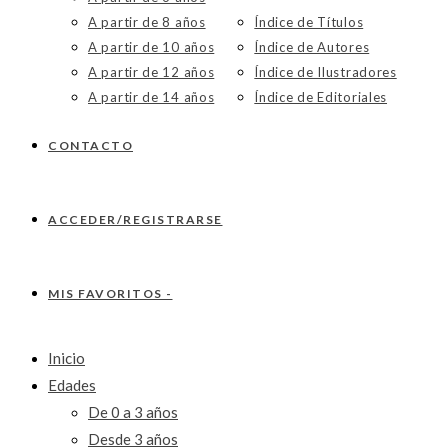
A partir de 8 años
Índice de Títulos
A partir de 10 años
Índice de Autores
A partir de 12 años
Índice de Ilustradores
A partir de 14 años
Índice de Editoriales
CONTACTO
ACCEDER/REGISTRARSE
MIS FAVORITOS -
Inicio
Edades
De 0 a 3 años
Desde 3 años