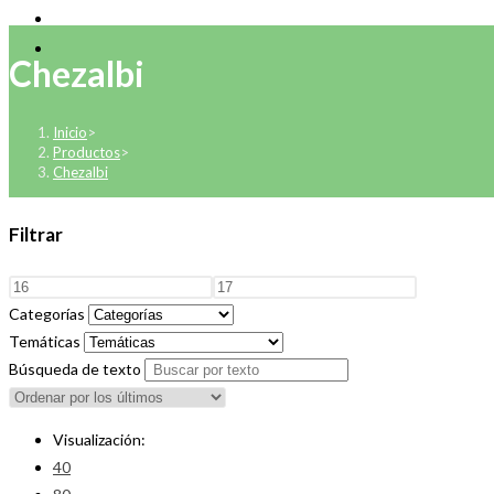
Chezalbi
Inicio
>
Productos
>
Chezalbi
Filtrar
Categorías
Temáticas
Búsqueda de texto
Visualización:
40