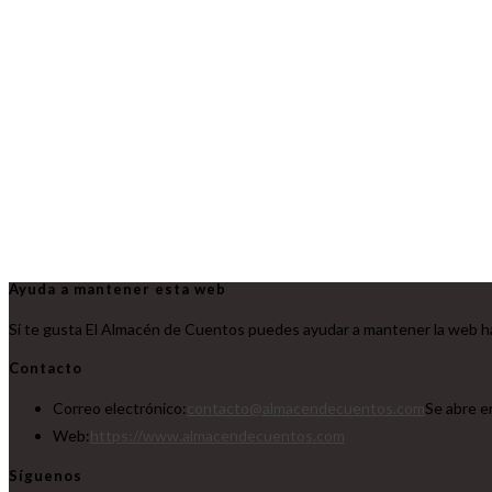
Ayuda a mantener esta web
Si te gusta El Almacén de Cuentos puedes ayudar a mantener la web ha
Contacto
Correo electrónico:
contacto@almacendecuentos.com
Se abre e
Web:
https://www.almacendecuentos.com
Síguenos