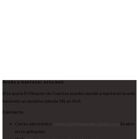
Ayuda a mantener esta web
Si te gusta El Almacén de Cuentos puedes ayudar a mantener la web
haciendo un donativo (desde 1€) en Kofi.
Contacto
Correo electrónico:
contacto@almacendecuentos.com
Se abre
en tu aplicación