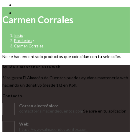
Carmen Corrales
Inicio
>
Productos
>
Carmen Corrales
No se han encontrado productos que coincidan con tu selección.
Ayuda a mantener esta web
Si te gusta El Almacén de Cuentos puedes ayudar a mantener la web
haciendo un donativo (desde 1€) en Kofi.
Contacto
Correo electrónico:
contacto@almacendecuentos.com
Se abre en tu aplicación
Web:
https://www.almacendecuentos.com