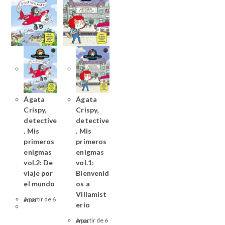
Ágata
Ágata
Crispy,
Crispy,
detective
detective
. Mis
. Mis
primeros
primeros
enigmas
enigmas
vol.2: De
vol.1:
viaje por
Bienvenid
el mundo
os a
Villamist
A partir de 6 años
erio
A partir de 6 años