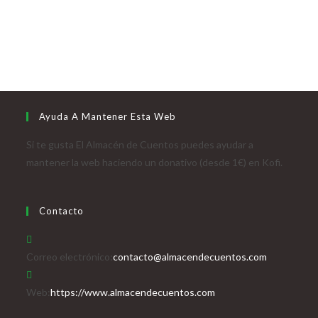
Ayuda A Mantener Esta Web
Si te gusta El Almacén de Cuentos puedes ayudar a
mantener la web haciendo un donativo (desde 1€) en Kofi.
Contacto
Correo electrónico:
contacto@almacendecuentos.com
Web:
https://www.almacendecuentos.com