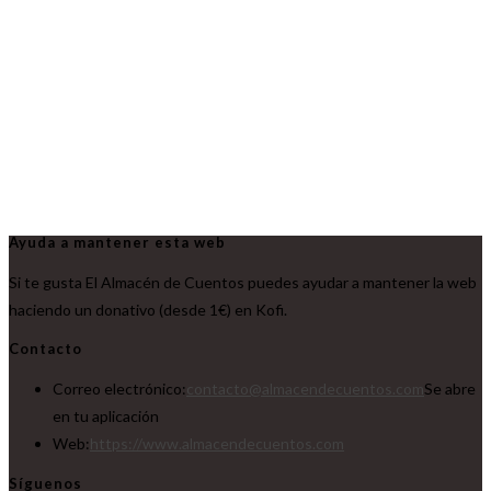
Ayuda a mantener esta web
Si te gusta El Almacén de Cuentos puedes ayudar a mantener la web
haciendo un donativo (desde 1€) en Kofi.
Contacto
Correo electrónico:
contacto@almacendecuentos.com
Se abre
en tu aplicación
Web:
https://www.almacendecuentos.com
Síguenos