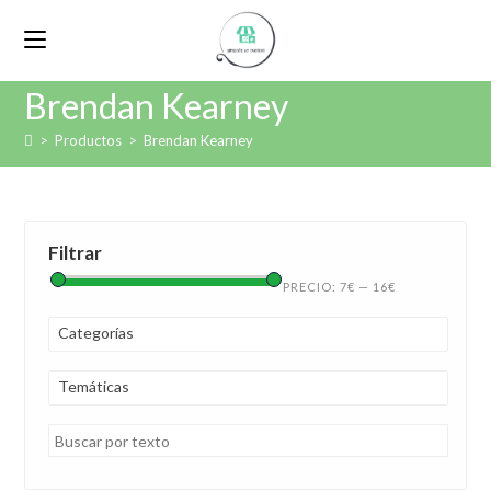
Brendan Kearney
>
Productos
>
Brendan Kearney
Filtrar
PRECIO:
7€
—
16€
Categorías
Temáticas