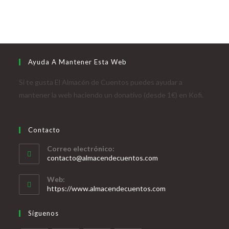
Ayuda A Mantener Esta Web
Si te gusta El Almacén de Cuentos puedes ayudar a
mantener la web haciendo un donativo (desde 1€) en Kofi.
Contacto
Correo electrónico:
contacto@almacendecuentos.com
Web:
https://www.almacendecuentos.com
Síguenos