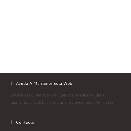
Ayuda A Mantener Esta Web
Si te gusta El Almacén de Cuentos puedes ayudar a
mantener la web haciendo un donativo (desde 1€) en Kofi.
Contacto