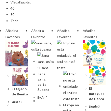
Visualización:
40
80
Todo
Añadir a
Añadir a
Añadir a
Añadir a
Favoritos
Favoritos
Favoritos
Favoritos
Sana,
sana,
osita
El
El tejado
Susana
paraguas
de Benito
De 0 a 3 años
de Cebra
Desde 3 años
El rojo no
Desde 3 años
está