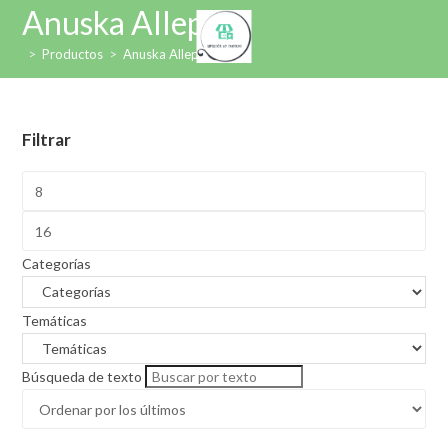
Ir
Anuska Allepuz
al
>
Productos
>
Anuska Allepuz
contenido
Filtrar
Categorías
Temáticas
Búsqueda de texto