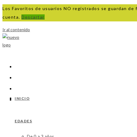
Los Favoritos de usuarios NO registrados se guardan de 
cuenta.
Descartar
Ir al contenido
INICIO
EDADES
De 0 a 3 años