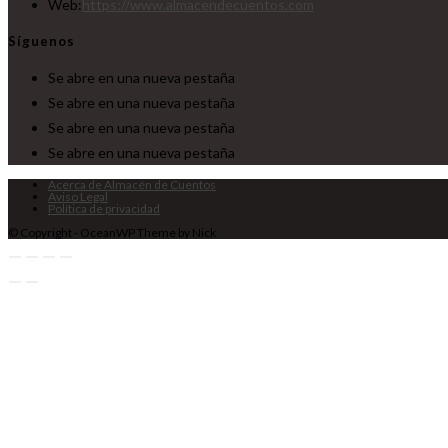
Web:
https://www.almacendecuentos.com
Síguenos
Se abre en una nueva pestaña
Se abre en una nueva pestaña
Se abre en una nueva pestaña
Se abre en una nueva pestaña
Acerca de Almacén de Cuentos
Aviso Legal
Política de privacidad
© Copyright - OceanWP Theme by Nick