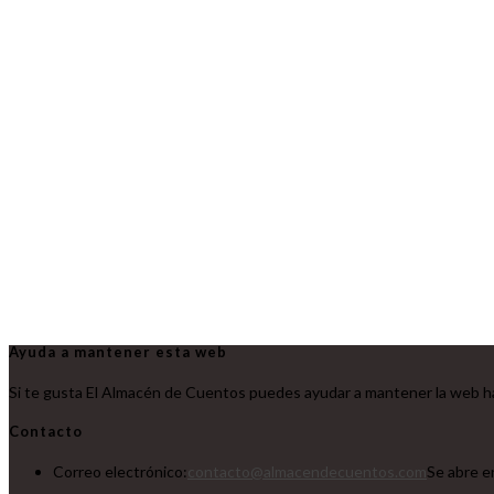
Ayuda a mantener esta web
Si te gusta El Almacén de Cuentos puedes ayudar a mantener la web ha
Contacto
Correo electrónico:
contacto@almacendecuentos.com
Se abre e