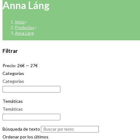
Anna Láng
Inicio
>
Productos
>
Anna Láng
Filtrar
Precio:
26€
—
27€
Categorías
Categorías
Temáticas
Temáticas
Búsqueda de texto
Ordenar por los últimos