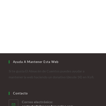
Ayuda A Mantener Esta Web
Si te gusta El Almacén de Cuentos puedes ayudar a
mantener la web haciendo un donativo (desde 1€) en Kofi.
Contacto
Correo electrónico: