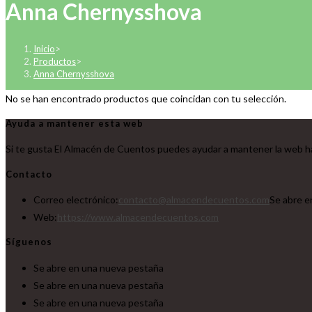
Anna Chernysshova
Inicio
>
Productos
>
Anna Chernysshova
No se han encontrado productos que coincidan con tu selección.
Ayuda a mantener esta web
Si te gusta El Almacén de Cuentos puedes ayudar a mantener la web ha
Contacto
Correo electrónico:
contacto@almacendecuentos.com
Se abre e
Web:
https://www.almacendecuentos.com
Síguenos
Se abre en una nueva pestaña
Se abre en una nueva pestaña
Se abre en una nueva pestaña