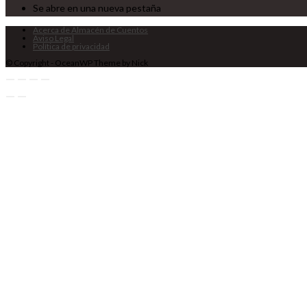
Se abre en una nueva pestaña
Acerca de Almacén de Cuentos
Aviso Legal
Política de privacidad
© Copyright - OceanWP Theme by Nick