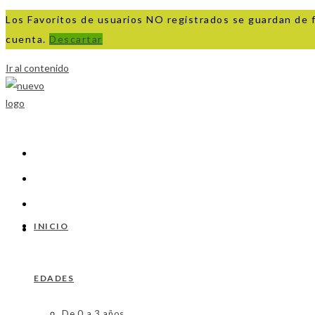
Los Favoritos de usuarios NO registrados se guardan de 
cuenta.
Descartar
Ir al contenido
INICIO
EDADES
De 0 a 3 años