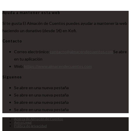
Ayuda a mantener esta web
Si te gusta El Almacén de Cuentos puedes ayudar a mantener la web
haciendo un donativo (desde 1€) en Kofi.
Contacto
Correo electrónico:
contacto@almacendecuentos.com
Se abre
en tu aplicación
Web:
https://www.almacendecuentos.com
Síguenos
Se abre en una nueva pestaña
Se abre en una nueva pestaña
Se abre en una nueva pestaña
Se abre en una nueva pestaña
Acerca de Almacén de Cuentos
Aviso Legal
Política de privacidad