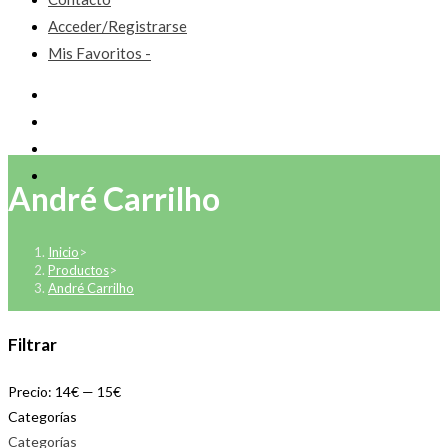
Acceder/Registrarse
Mis Favoritos -
André Carrilho
Inicio
>
Productos
>
André Carrilho
Filtrar
Precio:
14€
—
15€
Categorías
Categorías