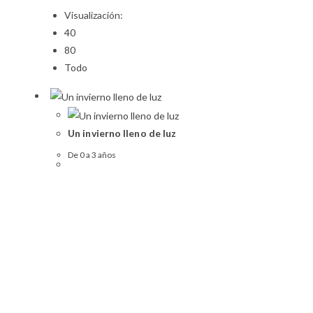
Visualización:
40
80
Todo
Un invierno lleno de luz
De 0 a 3 años