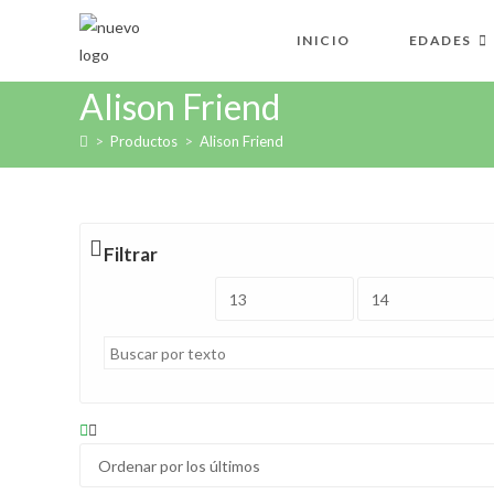
Ir
al
INICIO
EDADES
contenido
Alison Friend
>
Productos
>
Alison Friend
Filtrar