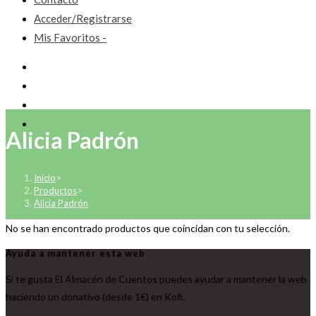
Acceder/Registrarse
Mis Favoritos -
Alicia Padrón
Inicio
>
Productos
>
Alicia Padrón
No se han encontrado productos que coincidan con tu selección.
Ayuda a mantener esta web
Si te gusta El Almacén de Cuentos puedes ayudar a mantener la web
haciendo un donativo (desde 1€) en Kofi.