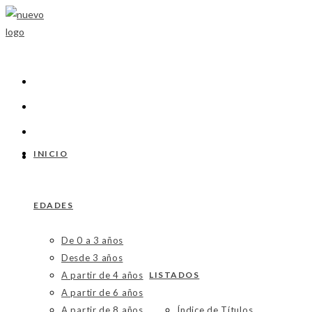
Ir
al
contenido
INICIO
EDADES
De 0 a 3 años
Desde 3 años
A partir de 4 años
LISTADOS
A partir de 6 años
A partir de 8 años
Índice de Títulos