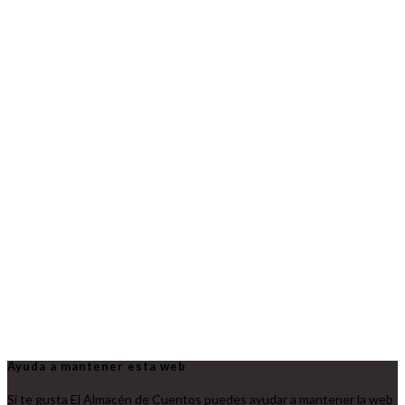
Ayuda a mantener esta web
Si te gusta El Almacén de Cuentos puedes ayudar a mantener la web