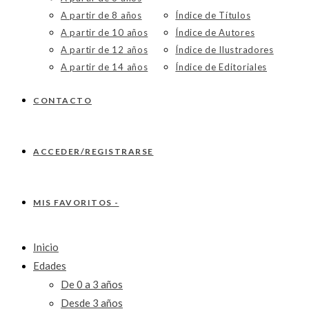
A partir de 8 años
Índice de Títulos
A partir de 10 años
Índice de Autores
A partir de 12 años
Índice de Ilustradores
A partir de 14 años
Índice de Editoriales
CONTACTO
ACCEDER/REGISTRARSE
MIS FAVORITOS -
Inicio
Edades
De 0 a 3 años
Desde 3 años