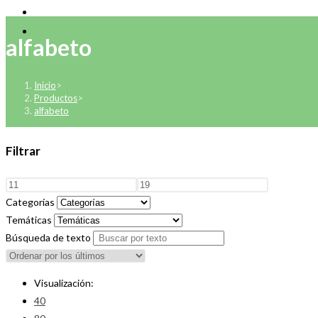
alfabeto
Inicio
>
Productos
>
alfabeto
Filtrar
Categorías
Temáticas
Búsqueda de texto
Visualización:
40