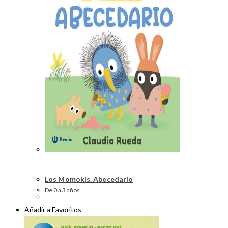
Los Momokis. Abecedario
De 0 a 3 años
Añadir a Favoritos