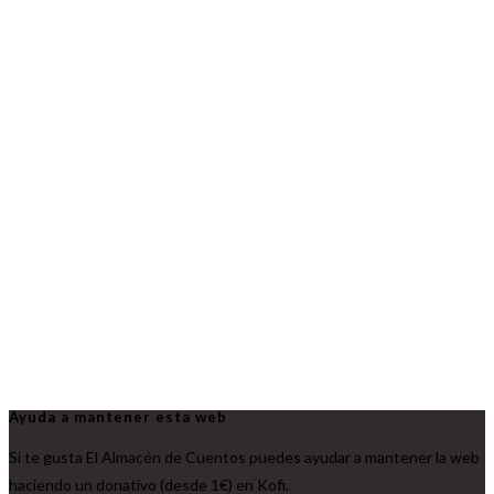
Ayuda a mantener esta web
Si te gusta El Almacén de Cuentos puedes ayudar a mantener la web
haciendo un donativo (desde 1€) en Kofi.