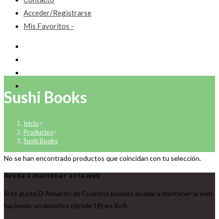
Acceder/Registrarse
Mis Favoritos -
Sushi Books
Inicio
>
Productos
>
Sushi Books
No se han encontrado productos que coincidan con tu selección.
Ayuda a mantener esta web
Si te gusta El Almacén de Cuentos puedes ayudar a mantener la web
haciendo un donativo (desde 1€) en Kofi.