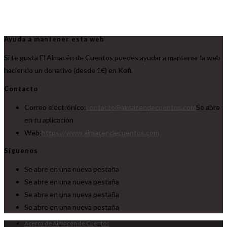
Ayuda a mantener esta web
Si te gusta El Almacén de Cuentos puedes ayudar a mantener la web
haciendo un donativo (desde 1€) en Kofi.
Contacto
Correo electrónico:
contacto@almacendecuentos.com
Se abre
en tu aplicación
Web:
https://www.almacendecuentos.com
Síguenos
Se abre en una nueva pestaña
Se abre en una nueva pestaña
Se abre en una nueva pestaña
Se abre en una nueva pestaña
Acerca de Almacén de Cuentos