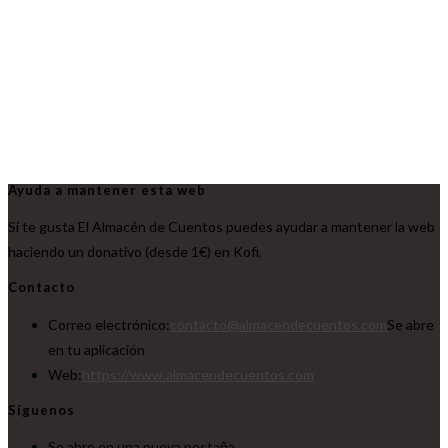
Ayuda a mantener esta web
Si te gusta El Almacén de Cuentos puedes ayudar a mantener la web
haciendo un donativo (desde 1€) en Kofi.
Contacto
Correo electrónico:
contacto@almacendecuentos.com
Se abre
en tu aplicación
Web:
https://www.almacendecuentos.com
Síguenos
Se abre en una nueva pestaña