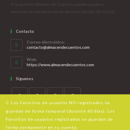
Si te gusta El Almacén de Cuentos puedes ayudar a
mantener la web haciendo un donativo (desde 1€) en Kofi.
Contacto
Correo electrónico:
contacto@almacendecuentos.com
Web:
https://www.almacendecuentos.com
Síguenos
Los Favoritos de usuarios NO registrados se
guardan de forma temporal (durante 60 días). Los
Favoritos de usuarios registrados se guardan de
forma permanente en su cuenta.
Acerca de Almacén de Cuentos
Aviso Legal
Política de privacidad