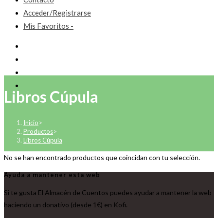
Acceder/Registrarse
Mis Favoritos -
Libros Cúpula
Inicio
>
Productos
>
Libros Cúpula
No se han encontrado productos que coincidan con tu selección.
Ayuda a mantener esta web
Si te gusta El Almacén de Cuentos puedes ayudar a mantener la web
haciendo un donativo (desde 1€) en Kofi.