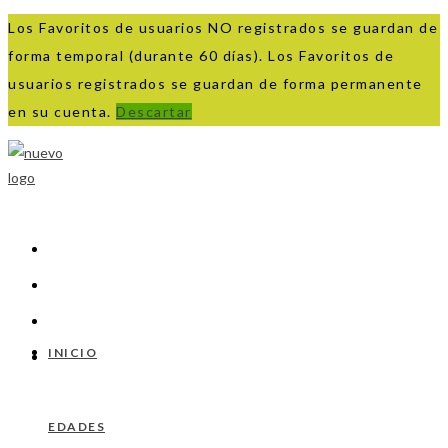
Los Favoritos de usuarios NO registrados se guardan de
forma temporal (durante 60 días). Los Favoritos de
usuarios registrados se guardan de forma permanente
en su cuenta.
Descartar
Ir
al
contenido
INICIO
EDADES