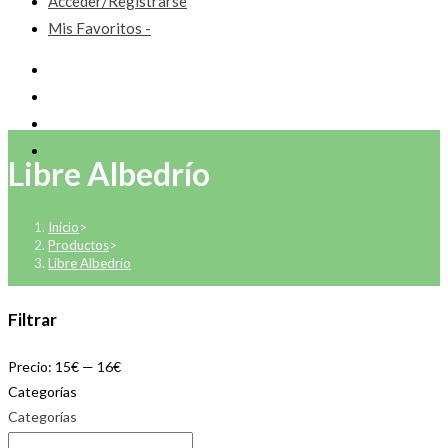
Acceder/Registrarse
Mis Favoritos -
Libre Albedrío
Inicio
>
Productos
>
Libre Albedrío
Filtrar
Precio:
15€
—
16€
Categorías
Categorías