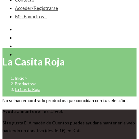
Acceder/Registrarse
Mis Favoritos -
La Casita Roja
Inicio
>
Productos
>
La Casita Roja
No se han encontrado productos que coincidan con tu selección.
Ayuda a mantener esta web
Si te gusta El Almacén de Cuentos puedes ayudar a mantener la web
haciendo un donativo (desde 1€) en Kofi.