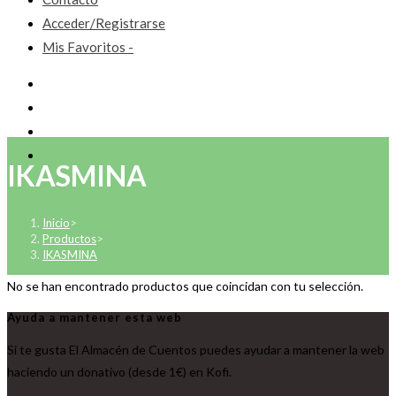
Acceder/Registrarse
Mis Favoritos -
IKASMINA
Inicio
>
Productos
>
IKASMINA
No se han encontrado productos que coincidan con tu selección.
Ayuda a mantener esta web
Si te gusta El Almacén de Cuentos puedes ayudar a mantener la web
haciendo un donativo (desde 1€) en Kofi.