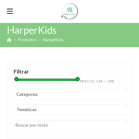
HarperKids
>
Productos
>
HarperKids
Filtrar
PRECIO:
16€
—
29€
Categorías
Temáticas