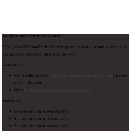
Ayuda a mantener esta web
Si te gusta El Almacén de Cuentos puedes ayudar a mantener la web
haciendo un donativo (desde 1€) en Kofi.
Contacto
Correo electrónico:
contacto@almacendecuentos.com
Se abre
en tu aplicación
Web:
https://www.almacendecuentos.com
Síguenos
Se abre en una nueva pestaña
Se abre en una nueva pestaña
Se abre en una nueva pestaña