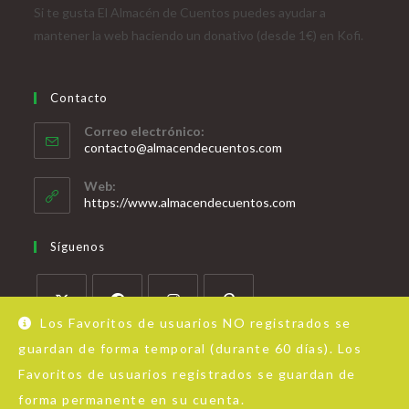
Si te gusta El Almacén de Cuentos puedes ayudar a
mantener la web haciendo un donativo (desde 1€) en Kofi.
Contacto
Correo electrónico:
contacto@almacendecuentos.com
Web:
https://www.almacendecuentos.com
Síguenos
Los Favoritos de usuarios NO registrados se
guardan de forma temporal (durante 60 días). Los
Favoritos de usuarios registrados se guardan de
forma permanente en su cuenta.
Acerca de Almacén de Cuentos
Aviso Legal
Política de privacidad