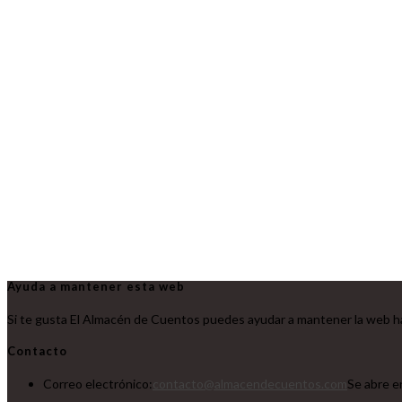
Ayuda a mantener esta web
Si te gusta El Almacén de Cuentos puedes ayudar a mantener la web ha
Contacto
Correo electrónico:
contacto@almacendecuentos.com
Se abre e