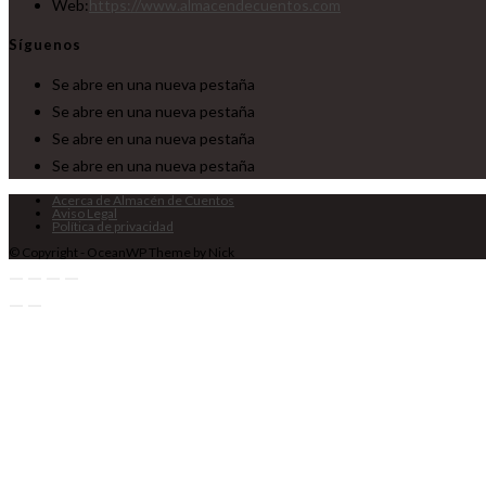
Web:
https://www.almacendecuentos.com
Síguenos
Se abre en una nueva pestaña
Se abre en una nueva pestaña
Se abre en una nueva pestaña
Se abre en una nueva pestaña
Acerca de Almacén de Cuentos
Aviso Legal
Política de privacidad
© Copyright - OceanWP Theme by Nick