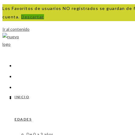
Los Favoritos de usuarios NO registrados se guardan de 
cuenta.
Descartar
Ir al contenido
INICIO
EDADES
De 0 a 3 años