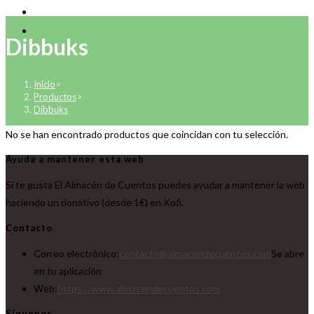
Dibbuks
Inicio
>
Productos
>
Dibbuks
No se han encontrado productos que coincidan con tu selección.
Ayuda a mantener esta web
Si te gusta El Almacén de Cuentos puedes ayudar a mantener la web
haciendo un donativo (desde 1€) en Kofi.
Contacto
Correo electrónico:
contacto@almacendecuentos.com
Se abre
en tu aplicación
Web:
https://www.almacendecuentos.com
Síguenos