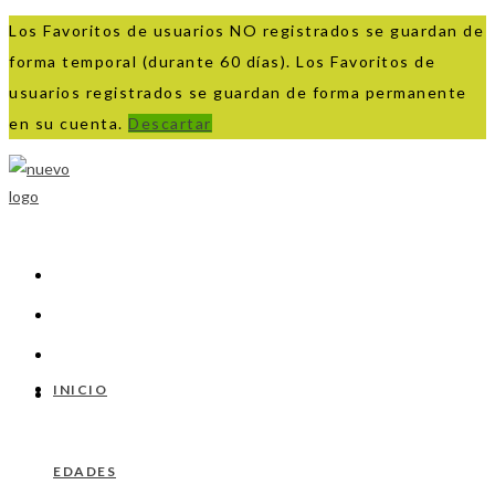
Los Favoritos de usuarios NO registrados se guardan de
forma temporal (durante 60 días). Los Favoritos de
usuarios registrados se guardan de forma permanente
en su cuenta.
Descartar
Ir
al
contenido
INICIO
EDADES