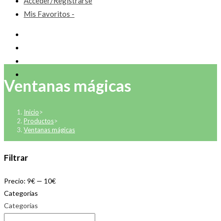
Acceder/Registrarse
Mis Favoritos -
Ventanas mágicas
Inicio
>
Productos
>
Ventanas mágicas
Filtrar
Precio:
9€
—
10€
Categorías
Categorías