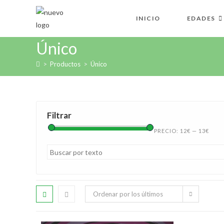
INICIO
EDADES
Único
>
Productos
>
Único
Filtrar
PRECIO:
12€
—
13€
Ordenar por los últimos