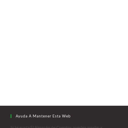
Ayuda A Mantener Esta Web
Si te gusta El Almacén de Cuentos puedes ayudar a