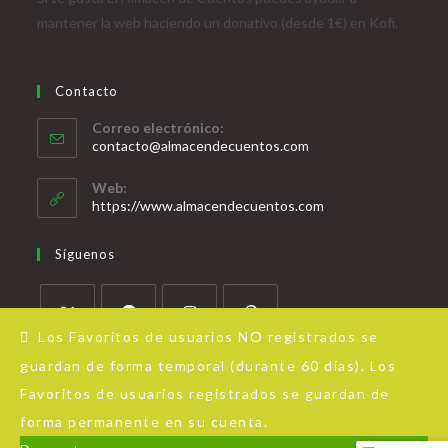
mantener la web haciendo un donativo (desde 1€) en Kofi.
Contacto
Correo electrónico:
contacto@almacendecuentos.com
Web:
https://www.almacendecuentos.com
Síguenos
Los Favoritos de usuarios NO registrados se
guardan de forma temporal (durante 60 días). Los
Favoritos de usuarios registrados se guardan de
forma permanente en su cuenta.
Acerca de Almacén de Cuentos
Aviso Legal
Política de privacidad