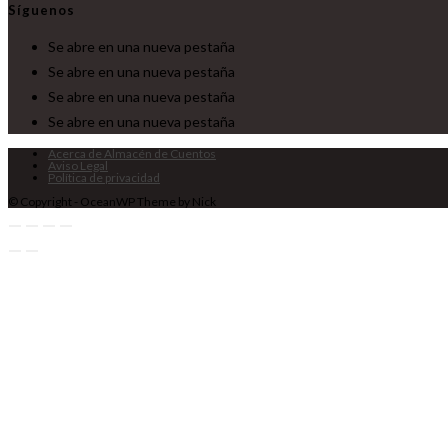
Síguenos
Se abre en una nueva pestaña
Se abre en una nueva pestaña
Se abre en una nueva pestaña
Se abre en una nueva pestaña
Acerca de Almacén de Cuentos
Aviso Legal
Política de privacidad
© Copyright - OceanWP Theme by Nick