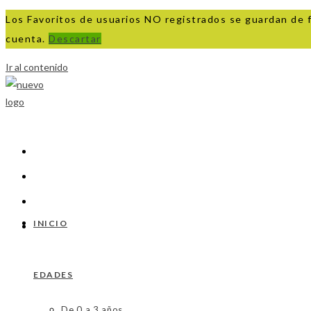
Los Favoritos de usuarios NO registrados se guardan de 
cuenta.
Descartar
Ir al contenido
INICIO
EDADES
De 0 a 3 años