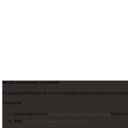
Ayuda a mantener esta web
Si te gusta El Almacén de Cuentos puedes ayudar a mantener la web ha
Contacto
Correo electrónico:
contacto@almacendecuentos.com
Se abre e
Web:
https://www.almacendecuentos.com