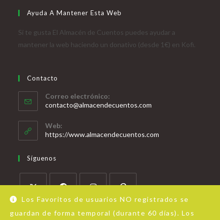
Ayuda A Mantener Esta Web
Si te gusta El Almacén de Cuentos puedes ayudar a
mantener la web haciendo un donativo (desde 1€) en Kofi.
Contacto
Correo electrónico:
contacto@almacendecuentos.com
Web:
https://www.almacendecuentos.com
Síguenos
Los Favoritos de usuarios NO registrados se
guardan de forma temporal (durante 60 días). Los