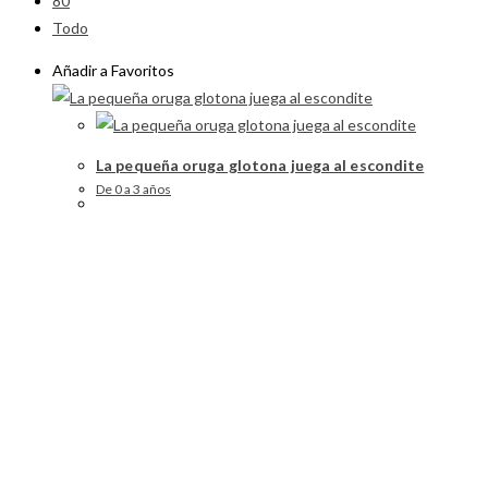
80
Todo
Añadir a Favoritos
La pequeña oruga glotona juega al escondite
De 0 a 3 años