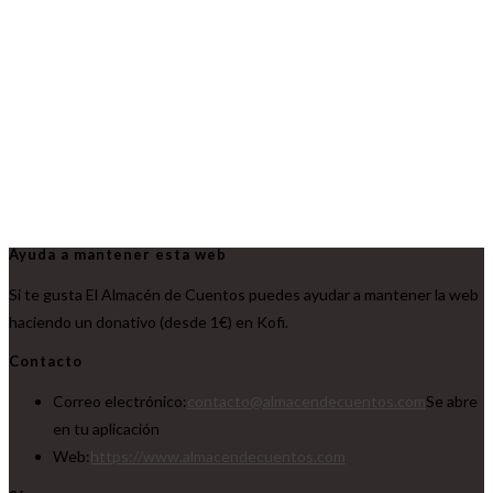
Ayuda a mantener esta web
Si te gusta El Almacén de Cuentos puedes ayudar a mantener la web
haciendo un donativo (desde 1€) en Kofi.
Contacto
Correo electrónico:
contacto@almacendecuentos.com
Se abre
en tu aplicación
Web:
https://www.almacendecuentos.com