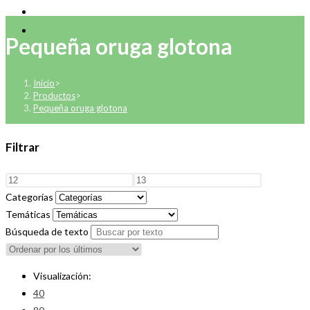
Pequeña oruga glotona
Inicio
>
Productos
>
Pequeña oruga glotona
Filtrar
Categorías
Temáticas
Búsqueda de texto
Visualización:
40