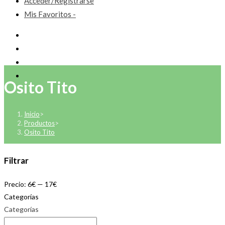
Acceder/Registrarse
Mis Favoritos -
Osito Tito
Inicio
>
Productos
>
Osito Tito
Filtrar
Precio:
6€
—
17€
Categorías
Categorías