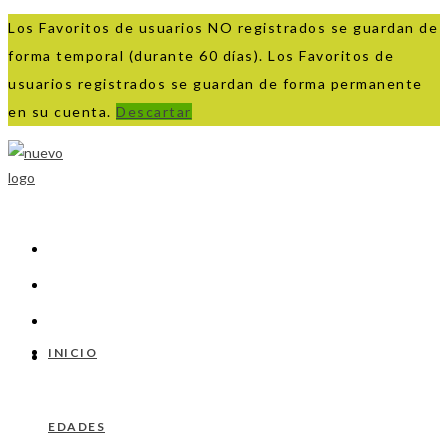
Los Favoritos de usuarios NO registrados se guardan de
forma temporal (durante 60 días). Los Favoritos de
usuarios registrados se guardan de forma permanente
en su cuenta.
Descartar
Ir
al
contenido
INICIO
EDADES