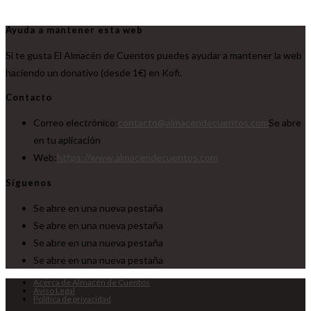
Ayuda a mantener esta web
Si te gusta El Almacén de Cuentos puedes ayudar a mantener la web
haciendo un donativo (desde 1€) en Kofi.
Contacto
Correo electrónico:
contacto@almacendecuentos.com
Se abre
en tu aplicación
Web:
https://www.almacendecuentos.com
Síguenos
Se abre en una nueva pestaña
Se abre en una nueva pestaña
Se abre en una nueva pestaña
Se abre en una nueva pestaña
Acerca de Almacén de Cuentos
Aviso Legal
Política de privacidad