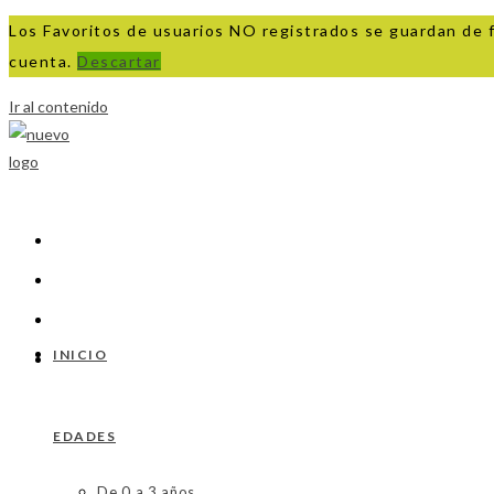
Los Favoritos de usuarios NO registrados se guardan de 
cuenta.
Descartar
Ir al contenido
INICIO
EDADES
De 0 a 3 años