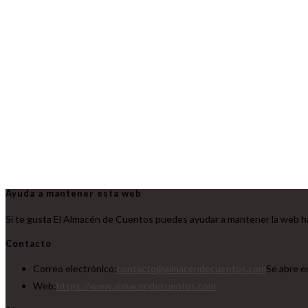
Ayuda a mantener esta web
Si te gusta El Almacén de Cuentos puedes ayudar a mantener la web ha
Contacto
Correo electrónico:
contacto@almacendecuentos.com
Se abre e
Web:
https://www.almacendecuentos.com