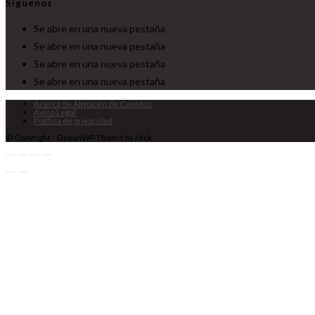
Síguenos
Se abre en una nueva pestaña
Se abre en una nueva pestaña
Se abre en una nueva pestaña
Se abre en una nueva pestaña
Acerca de Almacén de Cuentos
Aviso Legal
Política de privacidad
© Copyright - OceanWP Theme by Nick