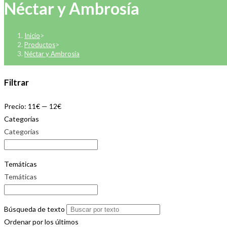
Néctar y Ambrosía
Inicio
>
Productos
>
Néctar y Ambrosía
Filtrar
Precio:
11€
—
12€
Categorías
Categorías
Temáticas
Temáticas
Búsqueda de texto
Ordenar por los últimos