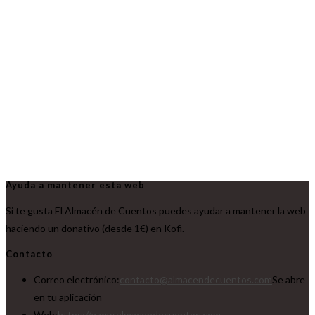
Ayuda a mantener esta web
Si te gusta El Almacén de Cuentos puedes ayudar a mantener la web
haciendo un donativo (desde 1€) en Kofi.
Contacto
Correo electrónico:
contacto@almacendecuentos.com
Se abre
en tu aplicación
Web:
https://www.almacendecuentos.com