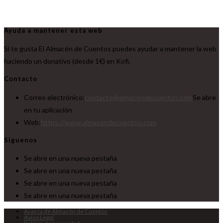
Ayuda a mantener esta web
Si te gusta El Almacén de Cuentos puedes ayudar a mantener la web
haciendo un donativo (desde 1€) en Kofi.
Contacto
Correo electrónico:
contacto@almacendecuentos.com
Se abre
en tu aplicación
Web:
https://www.almacendecuentos.com
Síguenos
Se abre en una nueva pestaña
Se abre en una nueva pestaña
Se abre en una nueva pestaña
Se abre en una nueva pestaña
Acerca de Almacén de Cuentos
Aviso Legal