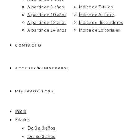
A partir de 8 años
Índice de Títulos
A partir de 10 años
Índice de Autores
A partir de 12 años
Índice de Ilustradores
A partir de 14 años
Índice de Editoriales
CONTACTO
ACCEDER/REGISTRARSE
MIS FAVORITOS -
Inicio
Edades
De 0 a 3 años
Desde 3 años