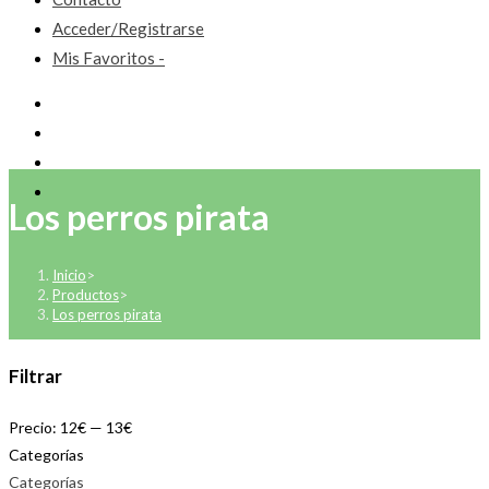
Acceder/Registrarse
Mis Favoritos -
Los perros pirata
Inicio
>
Productos
>
Los perros pirata
Filtrar
Precio:
12€
—
13€
Categorías
Categorías