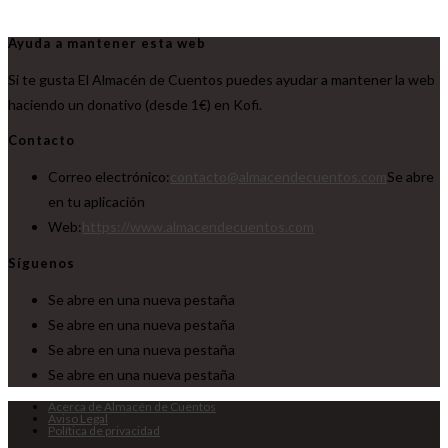
Ayuda a mantener esta web
Si te gusta El Almacén de Cuentos puedes ayudar a mantener la web
haciendo un donativo (desde 1€) en Kofi.
Contacto
Correo electrónico:
contacto@almacendecuentos.com
Se abre
en tu aplicación
Web:
https://www.almacendecuentos.com
Síguenos
Se abre en una nueva pestaña
Se abre en una nueva pestaña
Se abre en una nueva pestaña
Se abre en una nueva pestaña
Acerca de Almacén de Cuentos
Aviso Legal
Política de privacidad